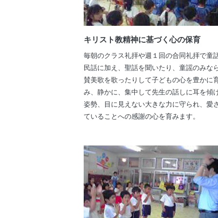
キリスト教精神に基づく心の保育
毎朝のクラス礼拝や週１回の合同礼拝で童
民話に加え、聖話を聞いたり、童謡のみな
賛美歌を歌ったりして子どもの心を豊かに
み、静かに、集中して先生の話しに耳を傾
姿勢、目に見えない大きな力に守られ、愛
ていることへの感謝の心を育みます。