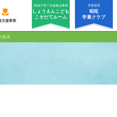
地域子育て支援拠点事業
学童保育
しょうえんこども
昭苑
こそだてルーム
学童クラブ
達支援事業
の生活