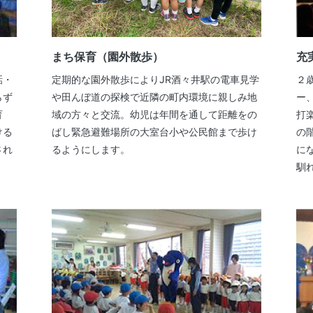
まち保育（園外散歩）
充
話・
定期的な園外散歩によりJR酒々井駅の電車見学
２
らず
や田んぼ道の探検で近隣の町内環境に親しみ地
ー
育
域の方々と交流。幼児は年間を通して距離をの
打
ける
ばし緊急避難場所の大室台小や公民館まで歩け
の
され
るようにします。
に
馴