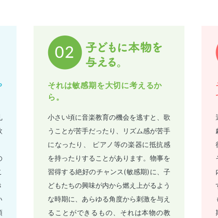
や
それは敏感期を大切に考えるか
ら。
礼
小さい頃に音楽教育の機会を逃すと、歌
歌
うことが苦手だったり、リズム感が苦手
、
になったり、 ピアノ等の楽器に抵抗感
の
を持ったりすることがあります。物事を
こ
習得する絶好のチャンス(敏感期)に、子
き
どもたちの興味が内から燃え上がるよう
い
な時期に、あらゆる角度から刺激を与え
願
ることができるもの、それは本物の教