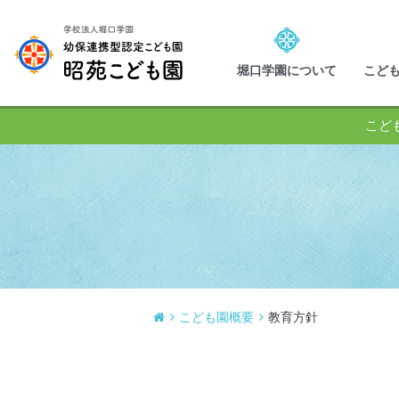
堀口学園について
こど
こど
こども園概要
教育方針