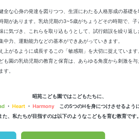
健全な心身の発達を図りつつ、生涯にわたる人格形成の基礎を
時期があります。乳幼児期の3~5歳がちょうどその時期で、子
味に気づき、これらを取り込もうとして、試行錯誤を繰り返し
集中力、運動能力などの基本ができあがっていきます。
え上がるように成長するこの「敏感期」を大切に捉えています
ども園の乳幼児期の教育と保育は、あらゆる角度から刺激を与
ます。
昭苑こども園ではこどもたちに、
ad
・
Heart
・
Harmony
この5つのHを身につけさせるよう
また、私たちが目指すのは以下のようなこどもを育む教育です