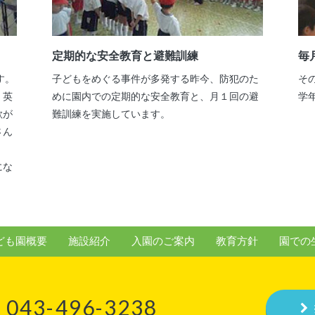
定期的な安全教育と避難訓練
毎
す。
子どもをめぐる事件が多発する昨今、防犯のた
そ
、英
めに園内での定期的な安全教育と、月１回の避
学
歌が
難訓練を実施しています。
さん
にな
ども園概要
施設紹介
入園のご案内
教育方針
園での
043-496-3238